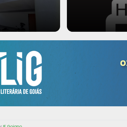
or
IF Goiano
.