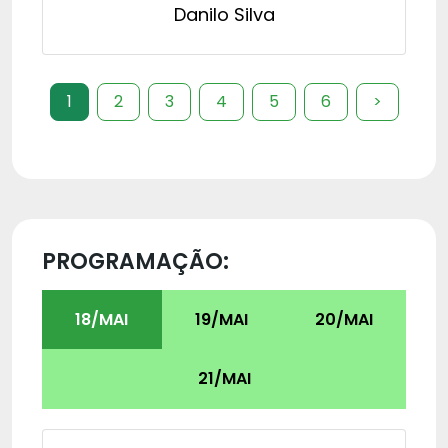
Danilo Silva
1
2
3
4
5
6
>
PROGRAMAÇÃO:
18/MAI
19/MAI
20/MAI
21/MAI