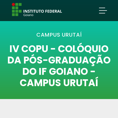
CAMPUS URUTAÍ
IV COPU - COLÓQUIO
DA PÓS-GRADUAÇÃO
DO IF GOIANO -
CAMPUS URUTAÍ